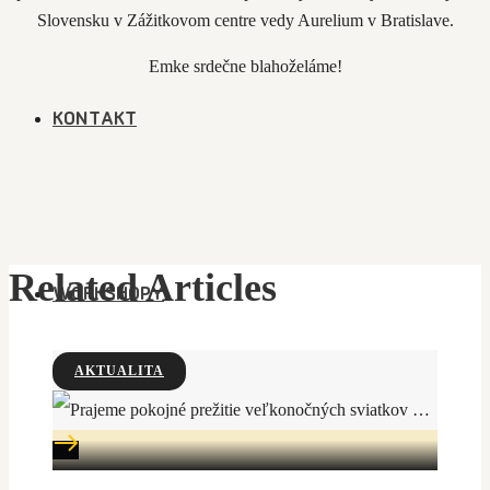
Slovensku v Zážitkovom centre vedy Aurelium v Bratislave.
Emke srdečne blahoželáme!
KONTAKT
Related Articles
WORKSHOPY
AKTUALITA