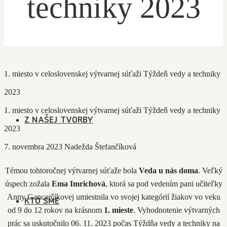
techniky 2023
AKTUALITY
1. miesto v celoslovenskej výtvarnej súťaži Týždeň vedy a techniky
2023
1. miesto v celoslovenskej výtvarnej súťaži Týždeň vedy a techniky
Z NAŠEJ TVORBY
2023
7. novembra 2023
Nadežda Štefančíková
Témou tohtoročnej výtvarnej súťaže bola
Veda u nás doma
. Veľký
úspech zožala
Ema Imrichová
, ktorá sa pod vedením pani učiteľky
Anny Gancarčíkovej umiestnila vo svojej kategórií žiakov vo veku
KTO SME
od 9 do 12 rokov na krásnom
1. mieste
. Vyhodnotenie výtvarných
prác sa uskutočnilo 06. 11. 2023 počas Týždňa vedy a techniky na