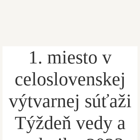
1. miesto v
ÚVOD
celoslovenskej
výtvarnej súťaži
PRIHLÁŠKA
ŽIACKA KNIŽKA
O ŠKOLE
Týždeň vedy a