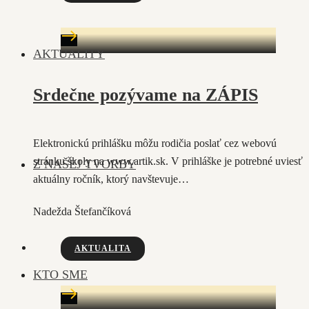
AKTUALITY
Srdečne pozývame na ZÁPIS
Elektronickú prihlášku môžu rodičia poslať cez webovú
stránku školy na www.artik.sk. V prihláške je potrebné uviesť
Z NAŠEJ TVORBY
aktuálny ročník, ktorý navštevuje…
Nadežda Štefančíková
AKTUALITA
KTO SME