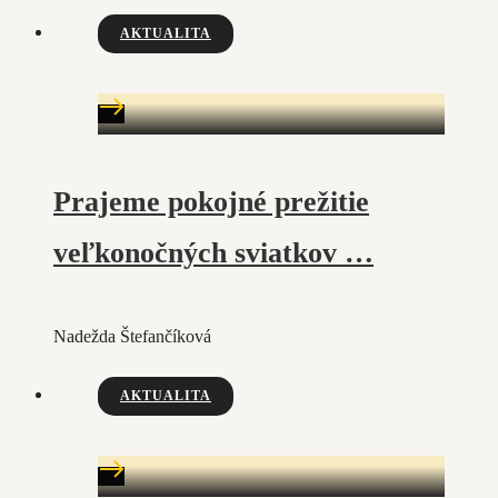
AKTUALITA
Prajeme pokojné prežitie
veľkonočných sviatkov …
Nadežda Štefančíková
AKTUALITA