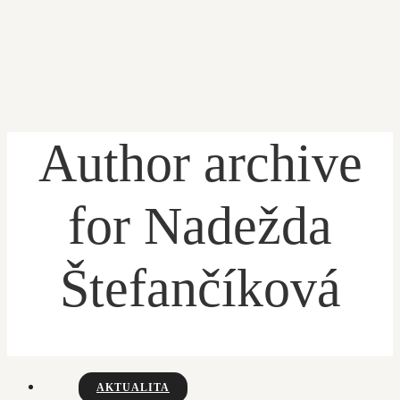
Author archive
ÚVOD
for Nadežda
Štefančíková
PRIHLÁŠKA
ŽIACKA KNIŽKA
O ŠKOLE
AKTUALITA