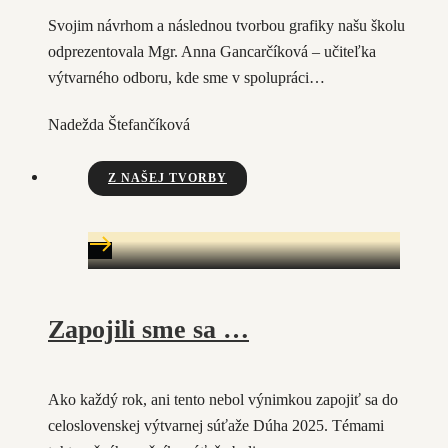
Svojim návrhom a následnou tvorbou grafiky našu školu
odprezentovala Mgr. Anna Gancarčíková – učiteľka
výtvarného odboru, kde sme v spolupráci…
Nadežda Štefančíková
Z NAŠEJ TVORBY
Zapojili sme sa …
Ako každý rok, ani tento nebol výnimkou zapojiť sa do
celoslovenskej výtvarnej súťaže Dúha 2025. Témami