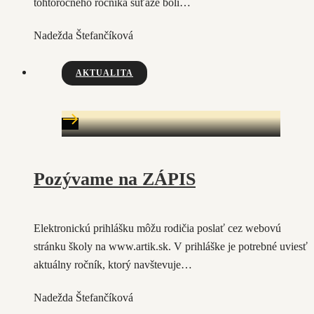
tohtoročného ročníka súťaže boli…
Nadežda Štefančíková
AKTUALITA
Pozývame na ZÁPIS
Elektronickú prihlášku môžu rodičia poslať cez webovú
stránku školy na www.artik.sk. V prihláške je potrebné uviesť
aktuálny ročník, ktorý navštevuje…
Nadežda Štefančíková