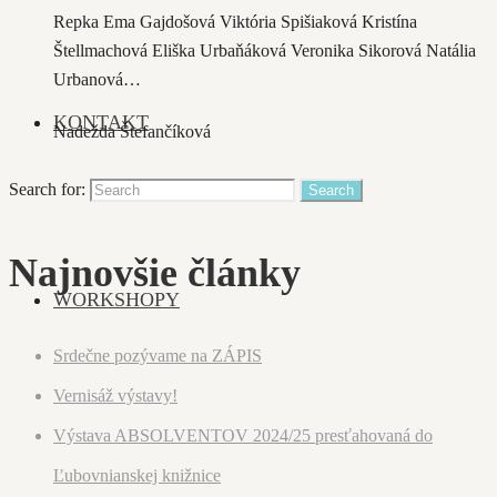
Repka Ema Gajdošová Viktória Spišiaková Kristína
Štellmachová Eliška Urbaňáková Veronika Sikorová Natália
Urbanová…
KONTAKT
Nadežda Štefančíková
Search for:
Najnovšie články
WORKSHOPY
Srdečne pozývame na ZÁPIS
Vernisáž výstavy!
Výstava ABSOLVENTOV 2024/25 presťahovaná do
Ľubovnianskej knižnice