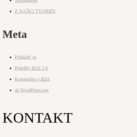
Nezaradené
Z NAŠEJ TVORBY
Meta
Prihlásiť sa
Položky
RSS
2.0
Komentáre v
RSS
sk.WordPress.org
KONTAKT