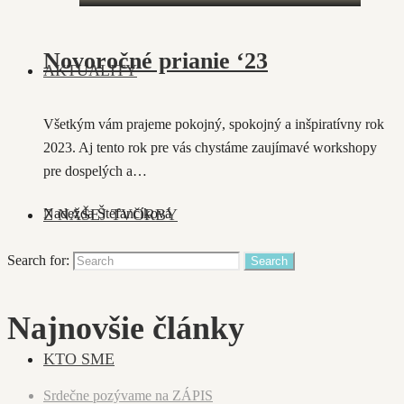
Novoročné prianie ‘23
AKTUALITY
Všetkým vám prajeme pokojný, spokojný a inšpiratívny rok
2023. Aj tento rok pre vás chystáme zaujímavé workshopy
pre dospelých a…
Z NAŠEJ TVORBY
Nadežda Štefančíková
Search for:
Najnovšie články
KTO SME
Srdečne pozývame na ZÁPIS