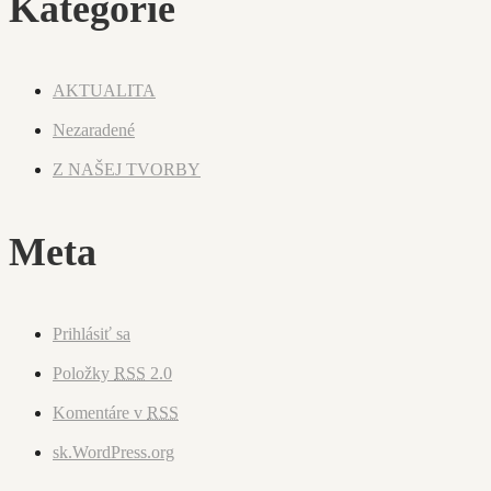
Kategórie
AKTUALITA
Nezaradené
Z NAŠEJ TVORBY
Meta
Prihlásiť sa
Položky
RSS
2.0
Komentáre v
RSS
sk.WordPress.org