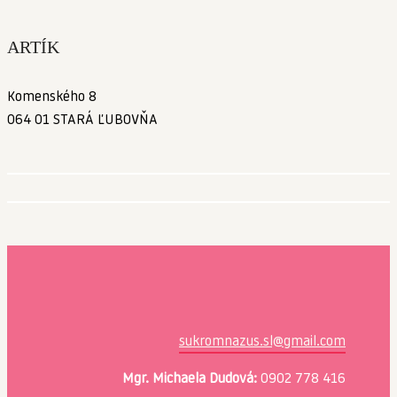
ARTÍK
Komenského 8
064 01 STARÁ ĽUBOVŇA
sukromnazus.sl@gmail.com
Mgr. Michaela Dudová:
0902 778 416