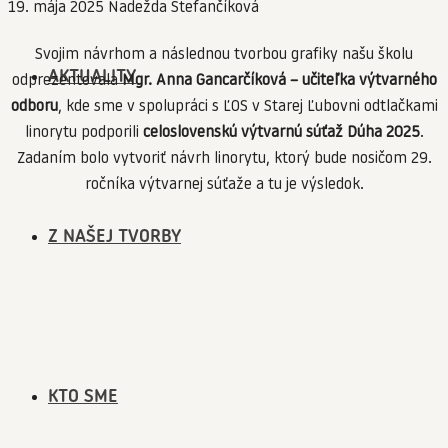
19. mája 2025
Nadežda Štefančíková
Svojim návrhom a následnou tvorbou grafiky našu školu
AKTUALITY
odprezentovala
Mgr. Anna Gancarčíková – učiteľka výtvarného
odboru
, kde sme v spolupráci s ĽOS v Starej Ľubovni odtlačkami
linorytu podporili
celoslovenskú výtvarnú súťaž Dúha 2025
.
Zadaním bolo vytvoriť návrh linorytu, ktorý bude nosičom 29.
ročníka výtvarnej súťaže a tu je výsledok.
Z NAŠEJ TVORBY
KTO SME