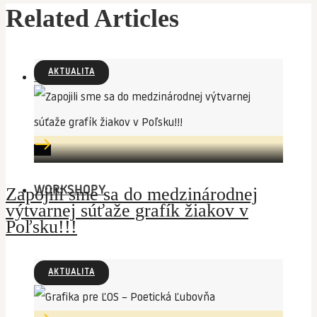
Related Articles
AKTUALITA
KONTAKT
Zapojili sme sa do medzinárodnej
WORKSHOPY
výtvarnej súťaže grafík žiakov v
Poľsku!!!
AKTUALITA