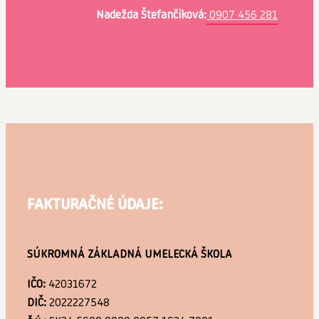
Nadežda Štefančíková:
0907 456 281
FAKTURAČNÉ ÚDAJE:
SÚKROMNÁ ZÁKLADNÁ UMELECKÁ ŠKOLA
IČO:
42031672
DIČ:
2022227548