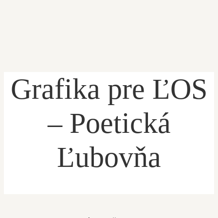
Grafika pre ĽOS
ÚVOD
– Poetická
Ľubovňa
PRIHLÁŠKA
ŽIACKA KNIŽKA
O ŠKOLE