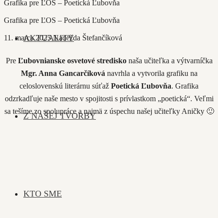
Grafika pre ĽOS – Poetická Ľubovňa
Grafika pre ĽOS – Poetická Ľubovňa
AKTUALITY
11. marca 2025
Nadežda Štefančíková
Pre
Ľubovnianske osvetové stredisko
naša učiteľka a výtvarníčka
Mgr. Anna Gancarčíková
navrhla a vytvorila grafiku na
celoslovenskú literárnu súťaž
Poetická Ľubovňa
. Grafika
odzrkadľuje naše mesto v spojitosti s prívlastkom „poetická“. Veľmi
sa tešíme zo spolupráce a najmä z úspechu našej učiteľky Aničky 🙂
Z NAŠEJ TVORBY
KTO SME