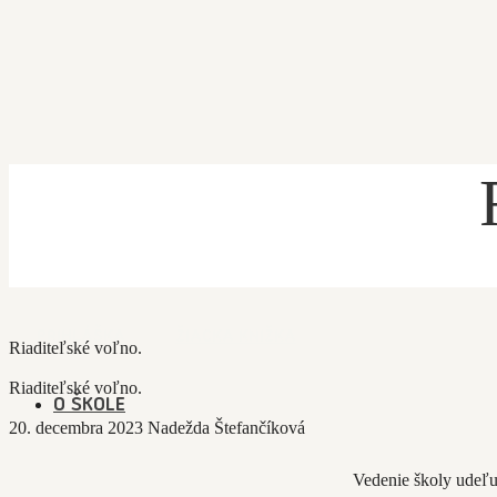
ÚVOD
PRIHLÁŠKA
ŽIACKA KNIŽKA
Riaditeľské voľno.
Riaditeľské voľno.
O ŠKOLE
20. decembra 2023
Nadežda Štefančíková
Vedenie školy ude