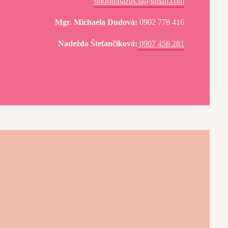
sukromnazus.sl@gmail.com
Mgr. Michaela Dudová:
0902 778 416
Nadežda Štefančíková:
0907 456 281