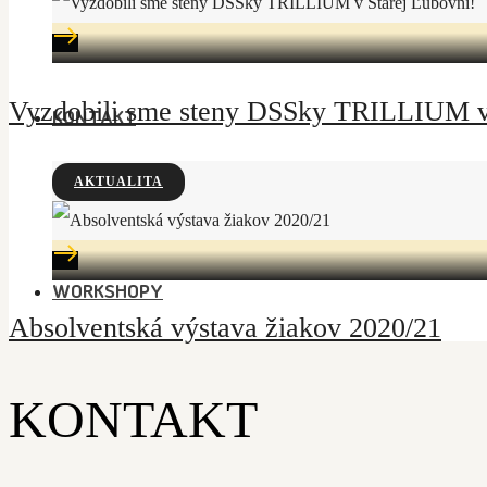
Vyzdobili sme steny DSSky TRILLIUM v 
KONTAKT
AKTUALITA
WORKSHOPY
Absolventská výstava žiakov 2020/21
KONTAKT